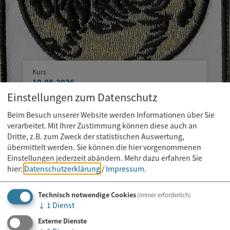
Kurs
10.08.2026
Einstellungen zum Datenschutz
Karate Training für Kinder und
Jugendliche
Beim Besuch unserer Website werden Informationen über Sie
verarbeitet. Mit Ihrer Zustimmung können diese auch an
Dritte, z.B. zum Zweck der statistischen Auswertung,
übermittelt werden. Sie können die hier vorgenommenen
Einstellungen jederzeit abändern.
Mehr dazu erfahren Sie
hier:
Datenschutzerklärung
/
Impressum
.
Technisch notwendige Cookies
(immer erforderlich)
↓
1
Dienst
Externe Dienste