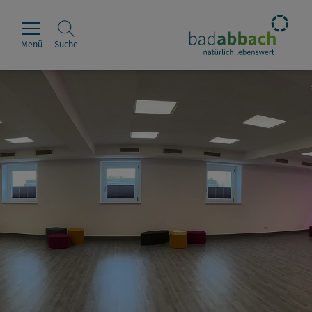
Menü
Suche
Rathaus
Erleben
Leben & Wohnen
Wirtschaft & Handel