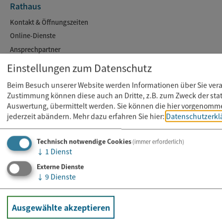
Rathaus
Kontakt & Öffnungszeiten
Online-Dienste
Ansprechpartner
Aktuelles
Einstellungen zum Datenschutz
Beim Besuch unserer Website werden Informationen über Sie verarb
Freizeit
Zustimmung können diese auch an Dritte, z.B. zum Zweck der stat
Auswertung, übermittelt werden. Sie können die hier vorgenomm
Kaiser-Therme
jederzeit abändern.
Mehr dazu erfahren Sie hier:
Datenschutzerkl
Veranstaltungen
Gastronomie
Technisch notwendige Cookies
(immer erforderlich)
↓
1
Dienst
Ortsplan
Externe Dienste
↓
9
Dienste
Kontakt
Bad Abbach-Info
Ausgewählte akzeptieren
09405 9599-0