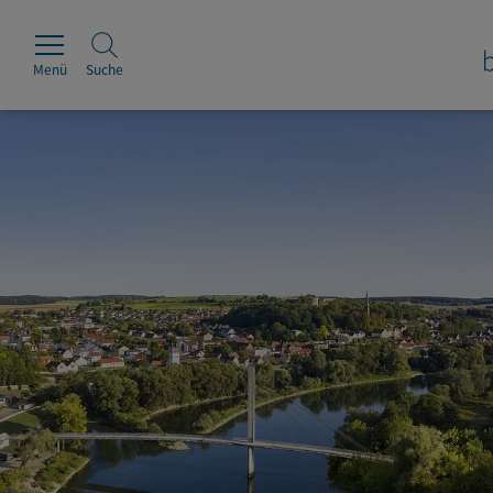
Menü
Suche
Rathaus
Erleben
Leben & Wohnen
Wirtschaft & Handel