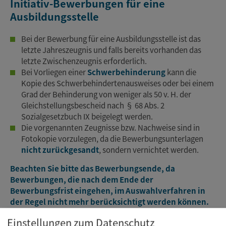
Initiativ-Bewerbungen für eine
Ausbildungsstelle
Bei der Bewerbung für eine Ausbildungsstelle ist das
letzte Jahreszeugnis und falls bereits vorhanden das
letzte Zwischenzeugnis erforderlich.
Bei Vorliegen einer
Schwerbehinderung
kann die
Kopie des Schwerbehindertenausweises oder bei einem
Grad der Behinderung von weniger als 50 v. H. der
Gleichstellungsbescheid nach § 68 Abs. 2
Sozialgesetzbuch IX beigelegt werden.
Die vorgenannten Zeugnisse bzw. Nachweise sind in
Fotokopie vorzulegen, da die Bewerbungsunterlagen
nicht zurückgesandt
, sondern vernichtet werden.
Beachten Sie bitte das Bewerbungsende, da
Bewerbungen, die nach dem Ende der
Bewerbungsfrist eingehen, im Auswahlverfahren in
der Regel nicht mehr berücksichtigt werden können.
Einstellungen zum Datenschutz