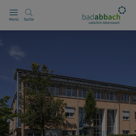
Menü
Suche
Rathaus
Erleben
Leben & Wohnen
Wirtschaft & Handel