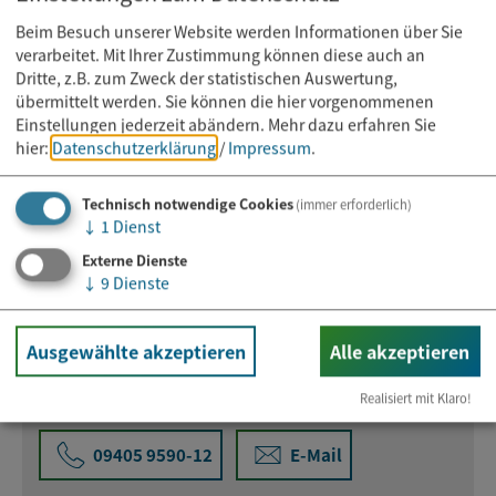
Beim Besuch unserer Website werden Informationen über Sie
Hier gehts zu den momentan offenen Stellenangeboten
verarbeitet. Mit Ihrer Zustimmung können diese auch an
beim Markt Bad Abbach
Dritte, z.B. zum Zweck der statistischen Auswertung,
übermittelt werden. Sie können die hier vorgenommenen
Einstellungen jederzeit abändern.
Mehr dazu erfahren Sie
hier:
Datenschutzerklärung
/
Impressum
.
Ansprechpartner
Technisch notwendige Cookies
(immer erforderlich)
↓
1
Dienst
Frau Grit Adam
Externe Dienste
↓
9
Dienste
09405 9590-23
E-Mail
Ausgewählte akzeptieren
Alle akzeptieren
Frau Mareike Artmann
Realisiert mit Klaro!
09405 9590-12
E-Mail