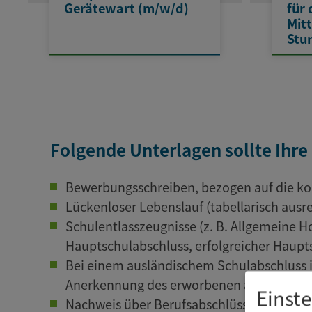
Gerätewart (m/w/d)
für 
Mit
Stu
Folgende Unterlagen sollte Ihr
Bewerbungsschreiben, bezogen auf die ko
Lückenloser Lebenslauf (tabellarisch ausr
Schulentlasszeugnisse (z. B. Allgemeine Ho
Hauptschulabschluss, erfolgreicher Haupt
Bei einem ausländischem Schulabschluss i
Anerkennung des erworbenen ausländische
Einst
Nachweis über Berufsabschlüsse (Gesellenb