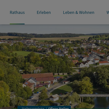
Rathaus
Erleben
Leben & Wohnen
W
..
Stellenangebote
Offene Stellen