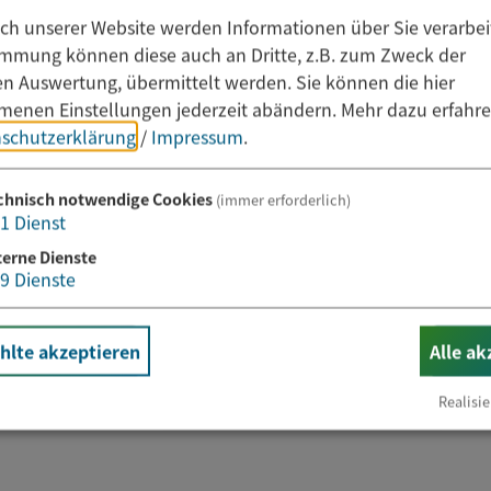
it Notenangaben)
h unserer Website werden Informationen über Sie verarbeit
 ist eine amtlich beglaubigte Übersetzung des Zeugni
immung können diese auch an Dritte, z.B. zum Zweck der
durch die Zeugnisanerkennungsstelle erforderlich
hen Auswertung, übermittelt werden. Sie können die hier
l- / Fachhochschulstudium / Berufsakademiestudium
enen Einstellungen jederzeit abändern.
Mehr dazu erfahre
schutzerklärung
/
Impressum
.
, Master- oder Bachelorzeugnis und ggf. Promotions
chnisch notwendige Cookies
e amtlich beglaubigte Übersetzung des Zeugnisses un
(immer erforderlich)
1
Dienst
terne Dienste
9
Dienste
nigung
lte akzeptieren
Alle ak
tionen, Führerschein(e)
Realisie