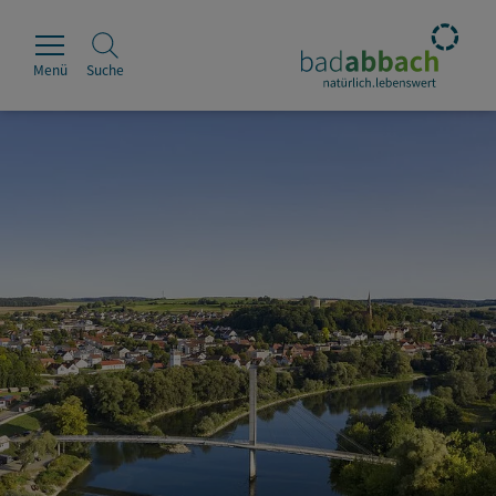
Menü
Suche
Rathaus
Erleben
Leben & Wohnen
Wirtschaft & Handel