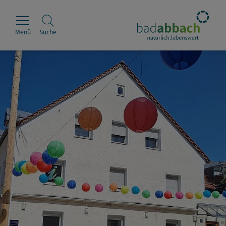
Menü
Suche
Rathaus
Erleben
Leben & Wohnen
Wirtschaft & Handel