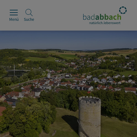
Menü
Suche
Rathaus
Erleben
Leben & Wohnen
Wirtschaft & Handel