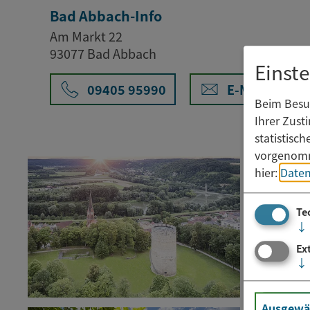
Bad Abbach-Info
Am Markt 22
93077 Bad Abbach
Einst
09405 95990
E-Mail
Beim Besuc
Ihrer Zust
statistisc
vorgenomm
hier:
Daten
Te
↓
Ex
↓
Ausgewäh