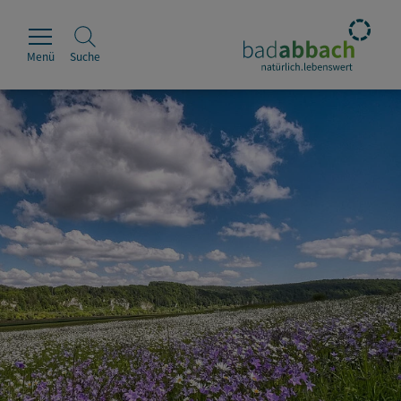
Menü
Suche
Rathaus
Erleben
Leben & Wohnen
Wirtschaft & Handel