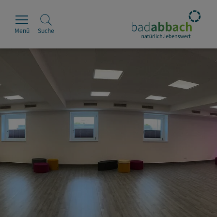
Menü
Suche
Rathaus
Erleben
Leben & Wohnen
Wirtschaft & Handel