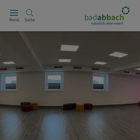
Menü
Suche
Rathaus
Erleben
Leben & Wohnen
Wirtschaft & Handel