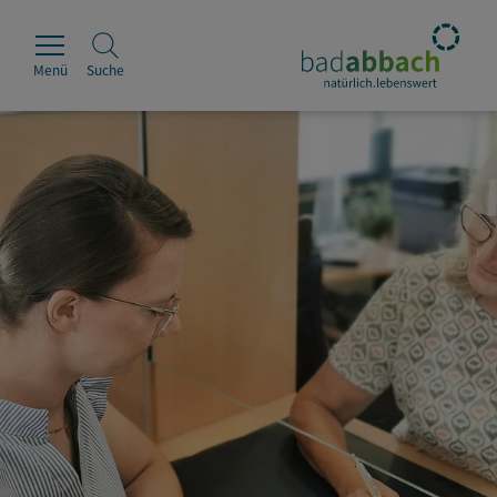
Menü
Suche
Rathaus
Erleben
Leben & Wohnen
Wirtschaft & Handel