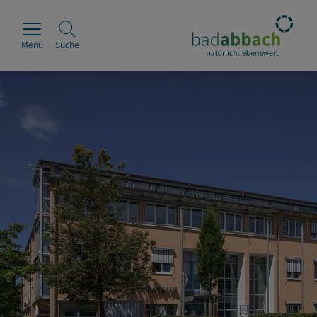
Menü
Suche
Rathaus
Erleben
Leben & Wohnen
Wirtschaft & Handel