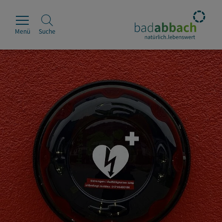
Menü
Suche
Rathaus
Erleben
Leben & Wohnen
Wirtschaft & Handel