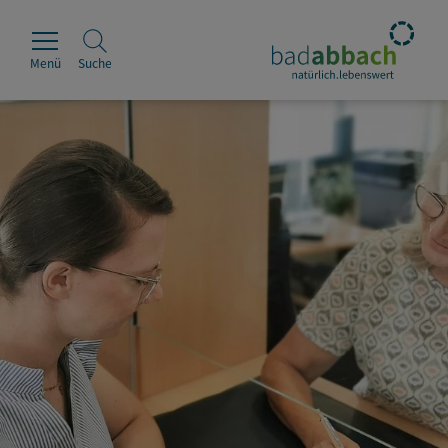
Menü
Suche
Rathaus
Erleben
Leben & Wohnen
Wirtschaft & Handel