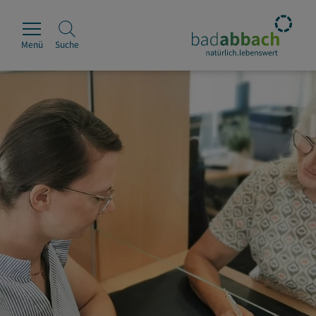
Menü
Suche
Rathaus
Erleben
Leben & Wohnen
Wirtschaft & Handel