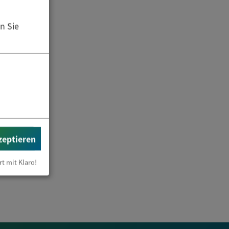
n Sie
zeptieren
rt mit Klaro!