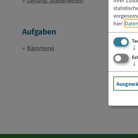
Ihrer Zust
statistisc
vorgenomm
hier:
Daten
Aufgaben
Te
↓
Kämmerei
Ex
↓
Ausgewäh