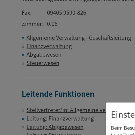
Fax:
09405 9590-826
Zimmer:
0.06
Allgemeine Verwaltung - Geschäftsleitung
Finanzverwaltung
Abgabewesen
Steuerwesen
Leitende Funktionen
Stellvertreter/in: Allgemeine Verwaltung - 
Einst
Leitung: Finanzverwaltung
Leitung: Abgabewesen
Beim Besuc
Leitung: Steuerwesen