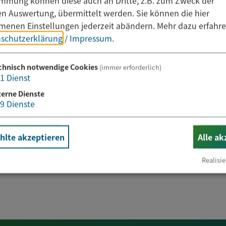
immung können diese auch an Dritte, z.B. zum Zweck der
hen Auswertung, übermittelt werden. Sie können die hier
enen Einstellungen jederzeit abändern.
Mehr dazu erfahre
schutzerklärung
/
Impressum
.
chnisch notwendige Cookies
(immer erforderlich)
1
Dienst
terne Dienste
9
Dienste
lte akzeptieren
Alle ak
Realisie