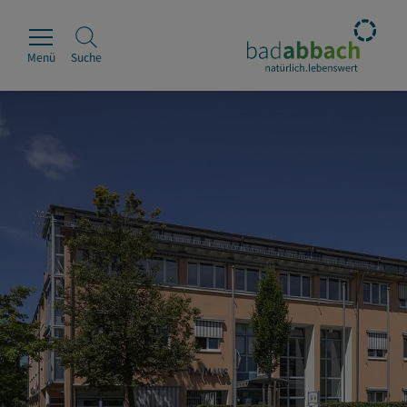
Menü
Suche
Rathaus
Erleben
Leben & Wohnen
Wirtschaft & Handel