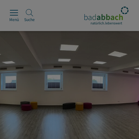
Menü
Suche
Rathaus
Erleben
Leben & Wohnen
Wirtschaft & Handel