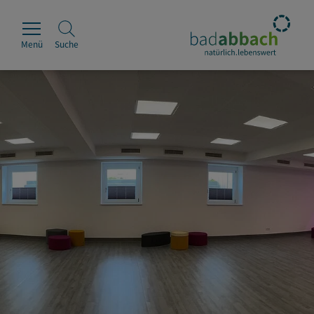
Menü
Suche
Rathaus
Erleben
Leben & Wohnen
Wirtschaft & Handel