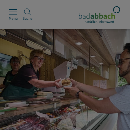
Menü
Suche
Rathaus
Erleben
Leben & Wohnen
Wirtschaft & Handel