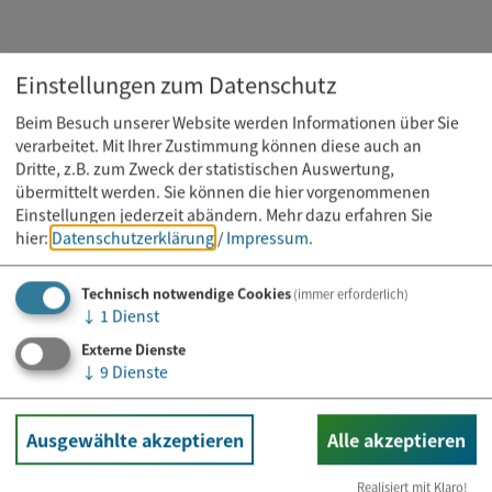
Einstellungen zum Datenschutz
Beim Besuch unserer Website werden Informationen über Sie
verarbeitet. Mit Ihrer Zustimmung können diese auch an
Dritte, z.B. zum Zweck der statistischen Auswertung,
übermittelt werden. Sie können die hier vorgenommenen
Einstellungen jederzeit abändern.
Mehr dazu erfahren Sie
hier:
Datenschutzerklärung
/
Impressum
.
Technisch notwendige Cookies
(immer erforderlich)
↓
1
Dienst
Externe Dienste
Fußgängerzone Bad Abbach
↓
9
Dienste
Am Markt
93077 Bad Abbach
Ausgewählte akzeptieren
Alle akzeptieren
Realisiert mit Klaro!