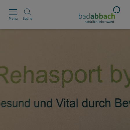
Menü
Suche
Rathaus
Erleben
Leben & Wohnen
Wirtschaft & Handel