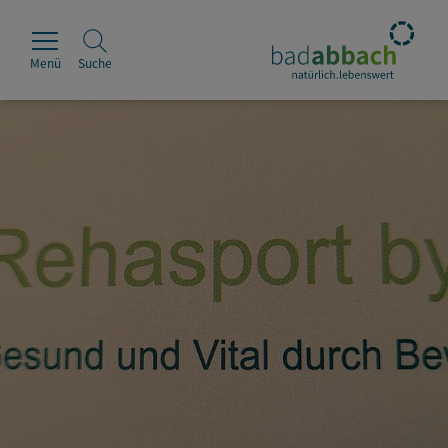
Menü
Suche
Rathaus
Erleben
Leben & Wohnen
Wirtschaft & Handel