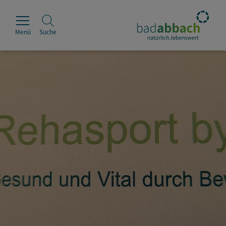
Menü
Suche
Rathaus
Erleben
Leben & Wohnen
Wirtschaft & Handel