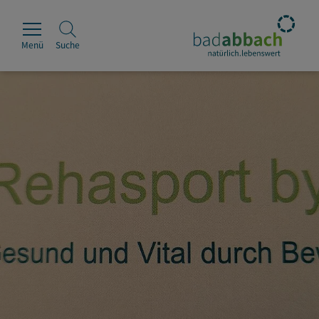
Menü
Suche
Rathaus
Erleben
Leben & Wohnen
Wirtschaft & Handel