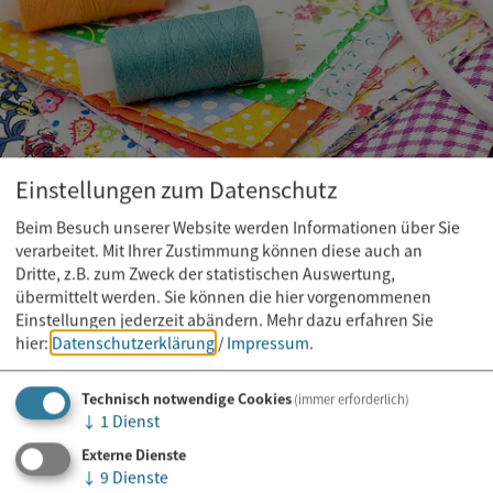
Einstellungen zum Datenschutz
Sonstige Veranstaltungen
07. - 23.08.2026
Beim Besuch unserer Website werden Informationen über Sie
Nähkurs: Dirndl selber nähen
verarbeitet. Mit Ihrer Zustimmung können diese auch an
in Tante Bertas Nähschule
Dritte, z.B. zum Zweck der statistischen Auswertung,
übermittelt werden. Sie können die hier vorgenommenen
Einstellungen jederzeit abändern.
Mehr dazu erfahren Sie
hier:
Datenschutzerklärung
/
Impressum
.
Technisch notwendige Cookies
(immer erforderlich)
↓
1
Dienst
Externe Dienste
↓
9
Dienste