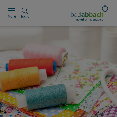
Menü
Suche
Rathaus
Erleben
Leben & Wohnen
Wirtschaft & Handel