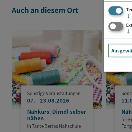
Auch an diesem Ort
Te
↓
Ex
↓
Ausgewäh
Sonstige Veranstaltungen
Sons
07. - 23.08.2026
11.
Nähkurs: Dirndl selber
Näh
nähen
für E
in Tante Bertas Nähschule
Fort