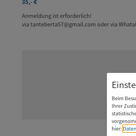
35,- €
Anmeldung ist erforderlich!
via tanteberta57@gmail.com oder via What
Einst
Beim Besuc
Ihrer Zust
statistisc
vorgenomm
hier:
Daten