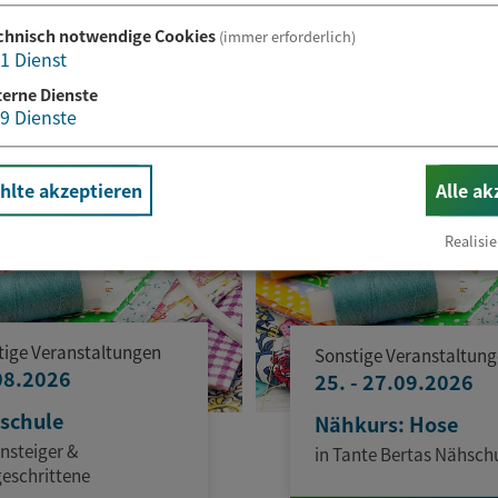
chnisch notwendige Cookies
(immer erforderlich)
1
Dienst
terne Dienste
9
Dienste
lte akzeptieren
Alle ak
Realisie
tige Veranstaltungen
Sonstige Veranstaltun
08.2026
25. - 27.09.2026
schule
Nähkurs: Hose
insteiger &
in Tante Bertas Nähsch
geschrittene