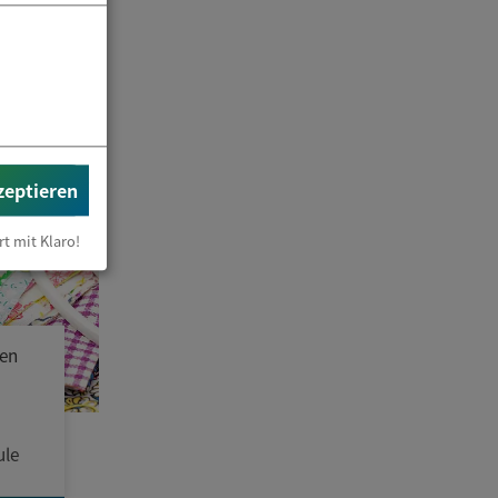
zeptieren
rt mit Klaro!
gen
ule