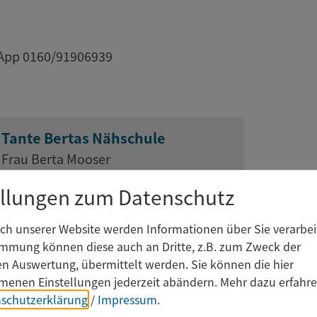
sApp 0160/91906939
Tante Bertas Nähschule
Frau Berta Mooser
Lengfeld
ellungen zum Datenschutz
Teugner Str. 17
93077 Bad Abbach
h unserer Website werden Informationen über Sie verarbeit
immung können diese auch an Dritte, z.B. zum Zweck der
0160 91906939
hen Auswertung, übermittelt werden. Sie können die hier
enen Einstellungen jederzeit abändern.
Mehr dazu erfahre
schutzerklärung
/
Impressum
.