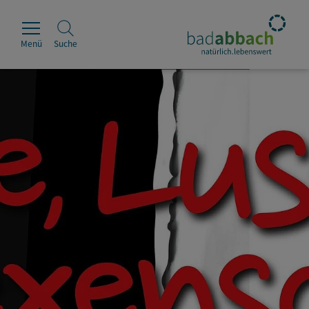
Menü
Suche
Rathaus
Erleben
Leben & Wohnen
Wirtschaft & Handel