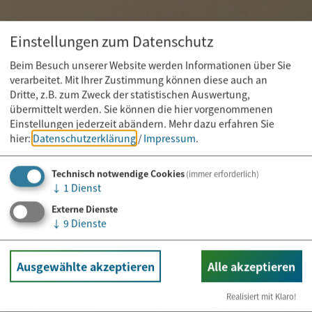
Einstellungen zum Datenschutz
Beim Besuch unserer Website werden Informationen über Sie
verarbeitet. Mit Ihrer Zustimmung können diese auch an
Dritte, z.B. zum Zweck der statistischen Auswertung,
übermittelt werden. Sie können die hier vorgenommenen
Einstellungen jederzeit abändern.
Mehr dazu erfahren Sie
hier:
Datenschutzerklärung
/
Impressum
.
Technisch notwendige Cookies
(immer erforderlich)
↓
1
Dienst
Externe Dienste
↓
9
Dienste
Kurs
11.08.2026
Rehasport by PA
Ausgewählte akzeptieren
Alle akzeptieren
Gesund und Vital durch Bewegung
Realisiert mit Klaro!