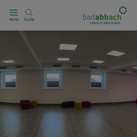
Menü
Suche
Rathaus
Erleben
Leben & Wohnen
Wirtschaft & Handel