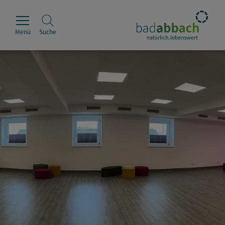
Menü
Suche
Rathaus
Erleben
Leben & Wohnen
Wirtschaft & Handel