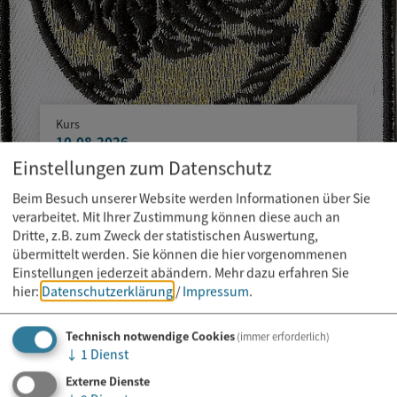
Kurs
10.08.2026
Einstellungen zum Datenschutz
Karate Training für Kinder und
Jugendliche
Beim Besuch unserer Website werden Informationen über Sie
verarbeitet. Mit Ihrer Zustimmung können diese auch an
Dritte, z.B. zum Zweck der statistischen Auswertung,
übermittelt werden. Sie können die hier vorgenommenen
Einstellungen jederzeit abändern.
Mehr dazu erfahren Sie
hier:
Datenschutzerklärung
/
Impressum
.
Technisch notwendige Cookies
(immer erforderlich)
↓
1
Dienst
Externe Dienste