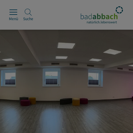
Menü
Suche
Rathaus
Erleben
Leben & Wohnen
Wirtschaft & Handel