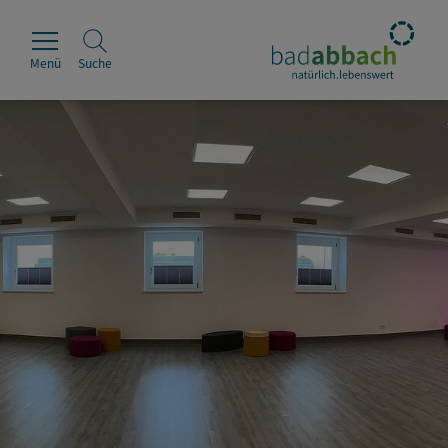
Menü
Suche
Rathaus
Erleben
Leben & Wohnen
Wirtschaft & Handel