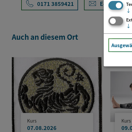
0171 3859421
E-Mail
Te
↓
Ex
↓
Auch an diesem Ort
Ausgewäh
Kurs
Kurs
07.08.2026
09.