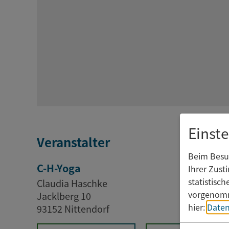
Einst
Veranstalter
Beim Besuc
C-H-Yoga
Ihrer Zust
statistisc
Claudia Haschke
vorgenomm
Jacklberg 10
hier:
Daten
93152 Nittendorf