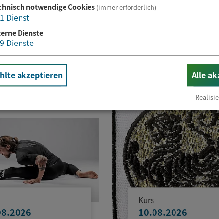
Website
chnisch notwendige Cookies
(immer erforderlich)
1
Dienst
terne Dienste
9
Dienste
lte akzeptieren
Alle ak
Realisie
Kurs
08.2026
10.08.2026