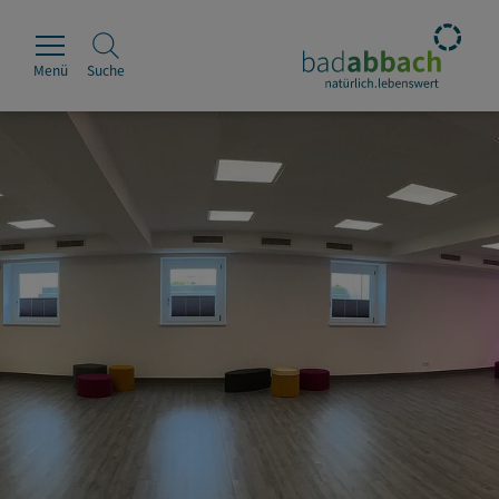
Menü
Suche
Rathaus
Erleben
Leben & Wohnen
Wirtschaft & Handel