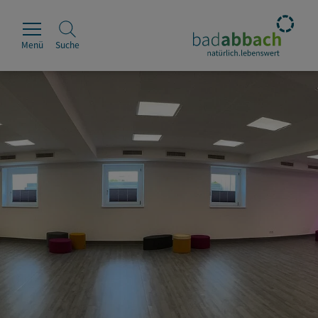
Menü
Suche
Rathaus
Erleben
Leben & Wohnen
Wirtschaft & Handel