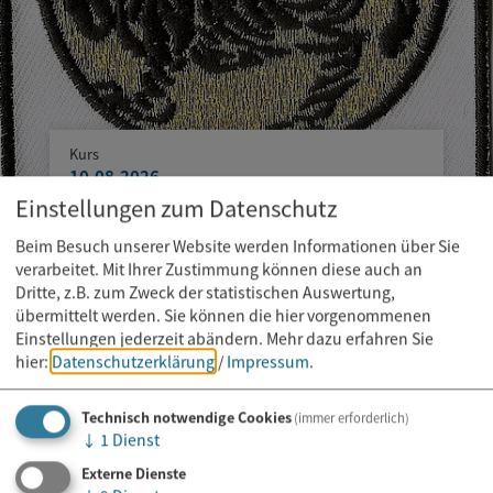
Kurs
10.08.2026
Einstellungen zum Datenschutz
Karate Training für Kinder und
Jugendliche
Beim Besuch unserer Website werden Informationen über Sie
verarbeitet. Mit Ihrer Zustimmung können diese auch an
Dritte, z.B. zum Zweck der statistischen Auswertung,
übermittelt werden. Sie können die hier vorgenommenen
Einstellungen jederzeit abändern.
Mehr dazu erfahren Sie
hier:
Datenschutzerklärung
/
Impressum
.
Technisch notwendige Cookies
(immer erforderlich)
↓
1
Dienst
Externe Dienste