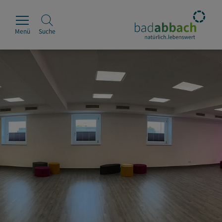
Menü
Suche
Rathaus
Erleben
Leben & Wohnen
Wirtschaft & Handel