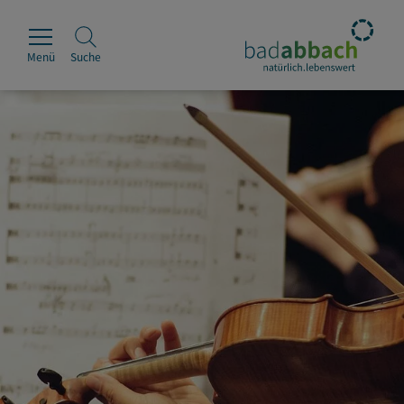
Menü
Suche
Rathaus
Erleben
Leben & Wohnen
Wirtschaft & Handel