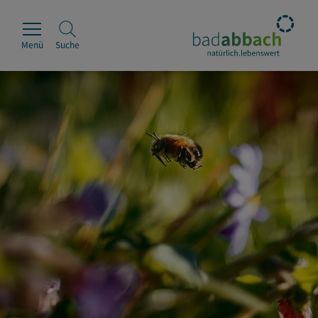
Menü
Suche
Rathaus
Erleben
Leben & Wohnen
Wirtschaft & Handel