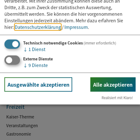
verarbeitet. Mit Ihrer Zustimmung können diese auch an
Dritte, z.B. zum Zweck der statistischen Auswertung,
übermittelt werden. Sie können die hier vorgenommenen
Einstellungen jederzeit abändern.
Mehr dazu erfahren Sie
hier:
Datenschutzerklärung
/
Impressum
.
Technisch notwendige Cookies
(immer erforderlich)
↓
1
Dienst
Rathaus
Externe Dienste
Kontakt & Öffnungszeiten
↓
9
Dienste
Online-Dienste
Ansprechpartner
Ausgewählte akzeptieren
Alle akzeptieren
Aktuelles
Realisiert mit Klaro!
Freizeit
Kaiser-Therme
Veranstaltungen
Gastronomie