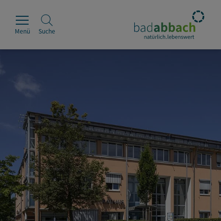
Menü
Suche
Rathaus
Erleben
Leben & Wohnen
Wirtschaft & Handel