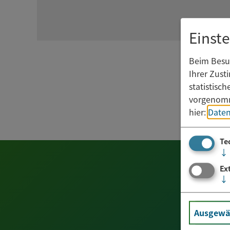
Einst
Beim Besuc
Ihrer Zust
statistisc
vorgenomm
hier:
Daten
Te
↓
Ex
↓
Ausgewäh