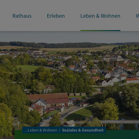
Rathaus
Erleben
Leben & Wohnen
W
..
Leben & Wohnen
Soziales & Gesundheit