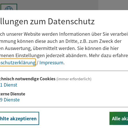
ellungen zum Datenschutz
h unserer Website werden Informationen über Sie verarbeit
immung können diese auch an Dritte, z.B. zum Zweck der
hen Auswertung, übermittelt werden. Sie können die hier
enen Einstellungen jederzeit abändern.
Mehr dazu erfahre
schutzerklärung
/
Impressum
.
chnisch notwendige Cookies
(immer erforderlich)
1
Dienst
terne Dienste
Newsletter abonnieren
9
Dienste
lte akzeptieren
Alle ak
E-Mail*