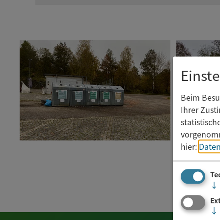
Einst
Beim Besuc
Ihrer Zust
statistisc
vorgenomm
hier:
Daten
Te
↓
Ex
↓