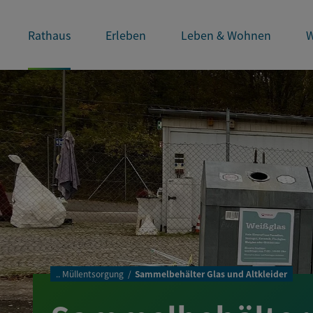
Rathaus
Erleben
Leben & Wohnen
W
..
Müllentsorgung
Sammelbehälter Glas und Altkleider