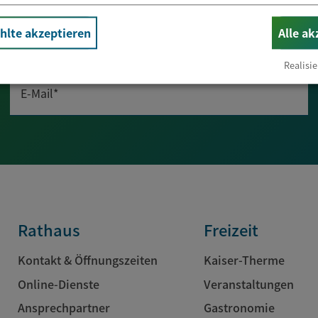
lte akzeptieren
Alle ak
Newsletter abonnieren
Realisie
E-Mail*
Rathaus
Freizeit
Kontakt & Öffnungszeiten
Kaiser-Therme
Online-Dienste
Veranstaltungen
Ansprechpartner
Gastronomie