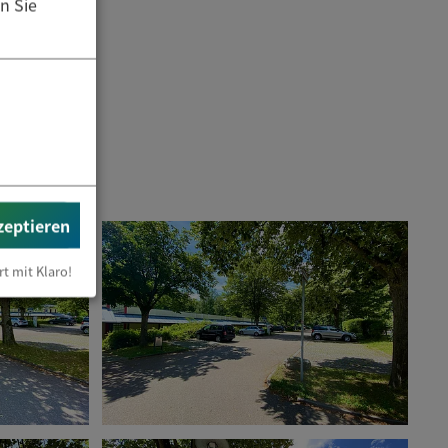
n Sie
zeptieren
rt mit Klaro!