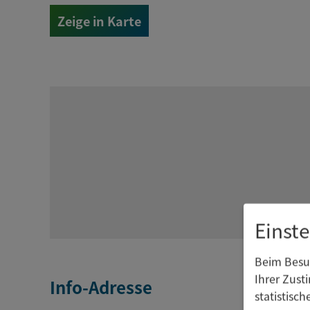
Zeige in Karte
Einst
Beim Besuc
Ihrer Zust
Info-Adresse
statistisc