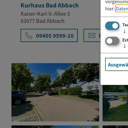
vorgenomm
Kurhaus Bad Abbach
hier:
Daten
Kaiser-Karl-V.-Allee 5
93077 Bad Abbach
Te
↓
09405 9599-10
E-Mail
Ex
↓
Ausgewäh