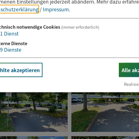
enen Einstellungen jederzeit abändern.
Mehr dazu erfahre
schutzerklärung
/
Impressum
.
chnisch notwendige Cookies
(immer erforderlich)
1
Dienst
terne Dienste
9
Dienste
lte akzeptieren
Alle ak
Realisie