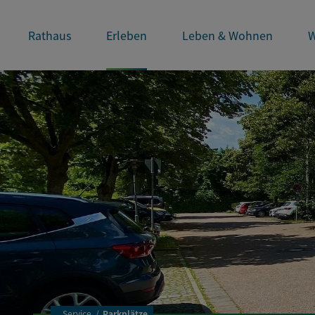
Rathaus
Erleben
Leben & Wohnen
W
..
Service
Parkplätze