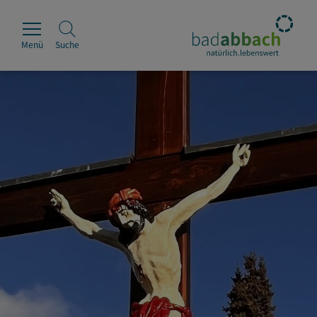
Menü
Suche
Rathaus
Erleben
Leben & Wohnen
Wirtschaft & Handel