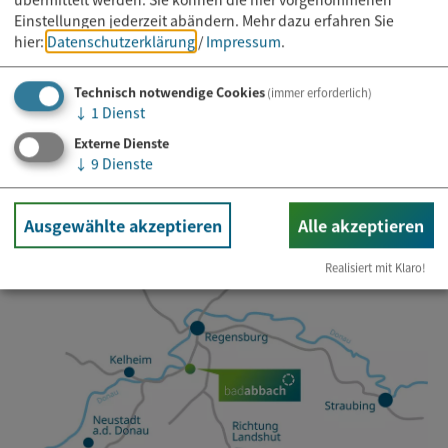
Einstellungen jederzeit abändern.
Mehr dazu erfahren Sie
Newsletter abonnieren
hier:
Datenschutzerklärung
/
Impressum
.
Technisch notwendige Cookies
(immer erforderlich)
E-Mail*
↓
1
Dienst
Externe Dienste
↓
9
Dienste
Ausgewählte akzeptieren
Alle akzeptieren
Realisiert mit Klaro!