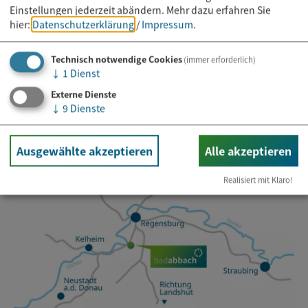
Einstellungen jederzeit abändern.
Mehr dazu erfahren Sie
Newsletter abonnieren
hier:
Datenschutzerklärung
/
Impressum
.
E-Mail*
Technisch notwendige Cookies
(immer erforderlich)
↓
1
Dienst
Externe Dienste
↓
9
Dienste
Ausgewählte akzeptieren
Alle akzeptieren
Realisiert mit Klaro!