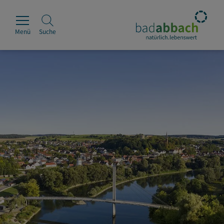
Menü
Suche
Rathaus
Erleben
Leben & Wohnen
Wirtschaft & Handel