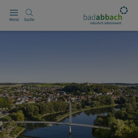
Menü
Suche
Rathaus
Erleben
Leben & Wohnen
Wirtschaft & Handel