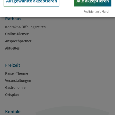
Ausgewählte akzeptieren
Alle akzeptieren
Realisiert mit Klaro!
Rathaus
Kontakt & Öffnungszeiten
Online-Dienste
Ansprechpartner
Aktuelles
Freizeit
Kaiser-Therme
Veranstaltungen
Gastronomie
Ortsplan
Kontakt