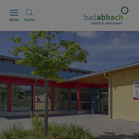
Menü
Suche
Rathaus
Erleben
Leben & Wohnen
Wirtschaft & Handel