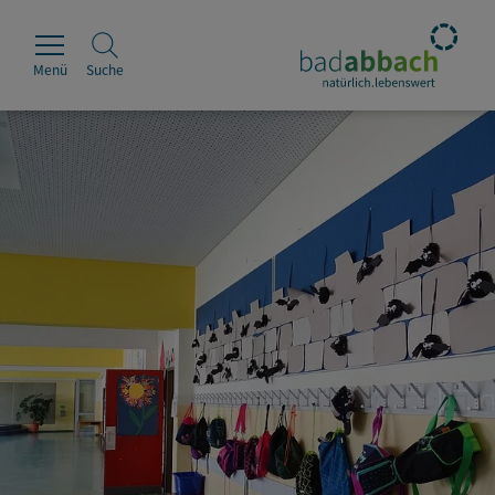
Menü
Suche
Rathaus
Erleben
Leben & Wohnen
Wirtschaft & Handel