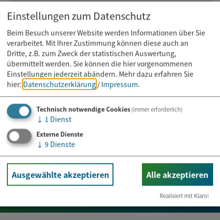
Einstellungen zum Datenschutz
09405 954640
Beim Besuch unserer Website werden Informationen über Sie
verarbeitet. Mit Ihrer Zustimmung können diese auch an
Dritte, z.B. zum Zweck der statistischen Auswertung,
übermittelt werden. Sie können die hier vorgenommenen
Einstellungen jederzeit abändern.
Mehr dazu erfahren Sie
hier:
Datenschutzerklärung
/
Impressum
.
Technisch notwendige Cookies
(immer erforderlich)
↓
1
Dienst
Externe Dienste
Newsletter abonnieren
↓
9
Dienste
Ausgewählte akzeptieren
Alle akzeptieren
E-Mail*
Realisiert mit Klaro!