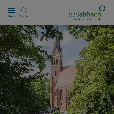
Menü
Suche
Rathaus
Erleben
Leben & Wohnen
Wirtschaft & Handel