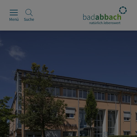
Menü
Suche
Rathaus
Erleben
Leben & Wohnen
Wirtschaft & Handel