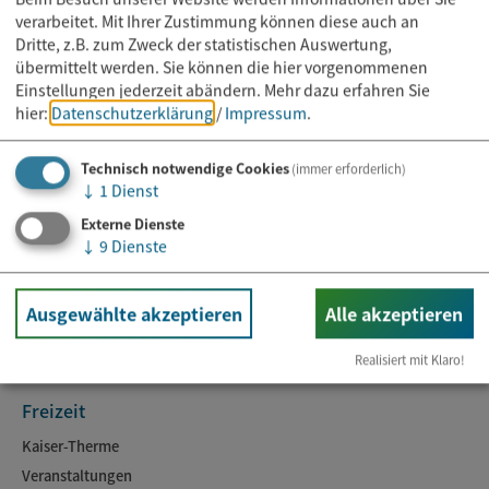
verarbeitet. Mit Ihrer Zustimmung können diese auch an
Dritte, z.B. zum Zweck der statistischen Auswertung,
übermittelt werden. Sie können die hier vorgenommenen
Einstellungen jederzeit abändern.
Mehr dazu erfahren Sie
hier:
Datenschutzerklärung
/
Impressum
.
Technisch notwendige Cookies
(immer erforderlich)
↓
1
Dienst
Rathaus
Externe Dienste
↓
9
Dienste
Kontakt & Öffnungszeiten
Online-Dienste
Ansprechpartner
Ausgewählte akzeptieren
Alle akzeptieren
Aktuelles
Realisiert mit Klaro!
Freizeit
Kaiser-Therme
Veranstaltungen