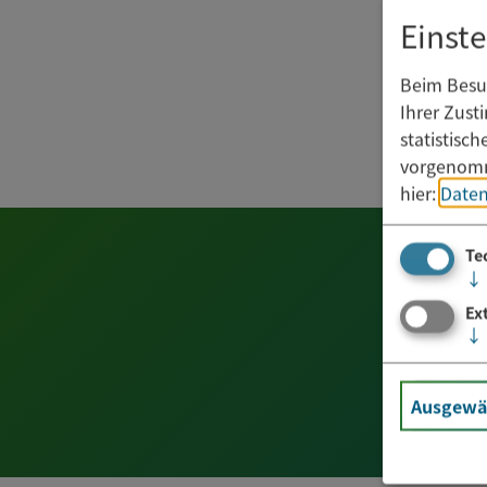
Einst
Beim Besuc
Ihrer Zust
statistisc
vorgenomm
hier:
Daten
Te
↓
Ex
↓
Ausgewäh