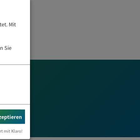
et. Mit
n Sie
zeptieren
rt mit Klaro!