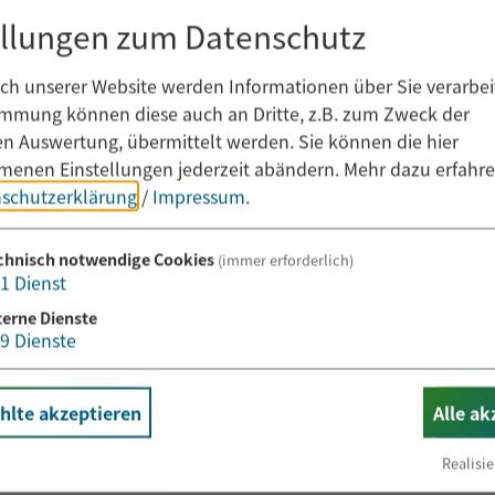
ellungen zum Datenschutz
h unserer Website werden Informationen über Sie verarbeit
immung können diese auch an Dritte, z.B. zum Zweck der
hen Auswertung, übermittelt werden. Sie können die hier
enen Einstellungen jederzeit abändern.
Mehr dazu erfahre
schutzerklärung
/
Impressum
.
chnisch notwendige Cookies
(immer erforderlich)
1
Dienst
Newsletter abonnieren
terne Dienste
9
Dienste
E-Mail*
lte akzeptieren
Alle ak
Realisie